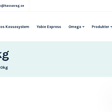
fo@kassavag.se
pos Kassasystem
Yabie Express
Omega
Produkter
kg
60kg