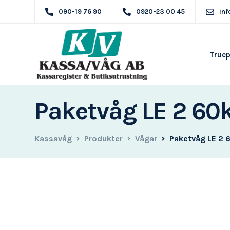
090-19 76 90
0920-23 00 45
in
True
Paketvåg LE 2 60
Kassavåg
Produkter
Vågar
Paketvåg LE 2 